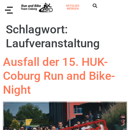
MITGLIED
WERDEN
Schlagwort:
Laufveranstaltung
Ausfall der 15. HUK-
Coburg Run and Bike-
Night