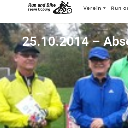
Verein
Run a
25.10.2014 – Absc