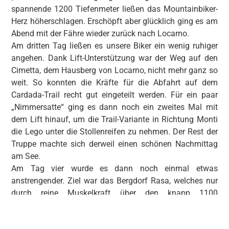
spannende 1200 Tiefenmeter ließen das Mountainbiker-
Herz höherschlagen. Erschöpft aber glücklich ging es am
Abend mit der Fähre wieder zurück nach Locarno.
Am dritten Tag ließen es unsere Biker ein wenig ruhiger
angehen. Dank Lift-Unterstützung war der Weg auf den
Cimetta, dem Hausberg von Locarno, nicht mehr ganz so
weit. So konnten die Kräfte für die Abfahrt auf dem
Cardada-Trail recht gut eingeteilt werden. Für ein paar
„Nimmersatte“ ging es dann noch ein zweites Mal mit
dem Lift hinauf, um die Trail-Variante in Richtung Monti
die Lego unter die Stollenreifen zu nehmen. Der Rest der
Truppe machte sich derweil einen schönen Nachmittag
am See.
Am Tag vier wurde es dann noch einmal etwas
anstrengender. Ziel war das Bergdorf Rasa, welches nur
durch reine Muskelkraft über den knapp 1100
Höhenmeter-Anstieg erreicht werden konnte. Die Auffahrt
wurde dabei aber mit immer neuen Blicken auf den Lago