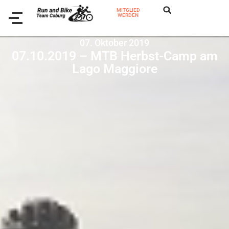
MITGLIED
WERDEN
07. Oktober 2019
07.10.2019 – MTB Herbst-Camp am
Lago Maggiore