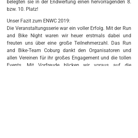
belegten sie in der Endwertung einen hervorragenden 8.
bzw. 10. Platz!
Unser Fazit zum ENWC 2019:
Die Veranstaltungsserie war ein voller Erfolg. Mit der Run
and Bike Night waren wir heuer erstmals dabei und
freuten uns über eine große Teilnehmerzahl. Das Run
and Bike-Team Coburg dankt den Organisatoren und
allen Vereinen für ihr großes Engagement und die tollen
Events. Mit Vorfreude blicken wir voraus auf die
European Nordic Walking Challenge 2020.
Andere Posts
12.10.2019 – 3. Muggendorfer Gebirgslauf „Neideck 1000“
19.10.2019 – Altmühltrail in Dollnstein