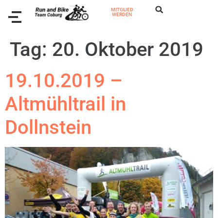
MITGLIED
WERDEN
Tag:
20. Oktober 2019
19.10.2019 –
Altmühltrail in
Dollnstein