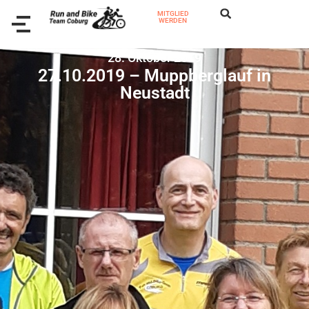
MITGLIED
WERDEN
28. Oktober 2019
27.10.2019 – Muppberglauf in
Neustadt