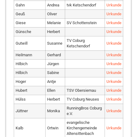
Training Coburg
Gahn
Andrea
tvk Ketschendorf
Urkunde
Wagner
Alexander
Team HüäH
Urkunde
Geuß
Oliver
Urkunde
Weber
Lars
RunningBros Coburg
Urkunde
Giese
Melanie
SV Schottenstein
Urkunde
Freaky Friday
Weiser
Johannes
Urkunde
Günsche
Herbert
Urkunde
Runners Bamberg
TV Coburg
SV Bergdorf-Höhn
Gutwill
Susanne
Urkunde
Wenzel
Marlen
Urkunde
Ketschendorf
e.V.
Heilmann
Gerhard
Urkunde
DJK Teutonia
Winter
Maria
Urkunde
Gaustadt
Hilbich
Jürgen
Urkunde
Djk Teutonia
Hilbich
Sabine
Urkunde
Zasworka
Uwe
Urkunde
Gaustadt
Hoger
Antje
Urkunde
DJK Teutonia
Zasworka
Gerdi
Urkunde
Hubert
Ellen
TSV Obersiemau
Urkunde
Gaustadt
Hülss
Herbert
TV Coburg Neuses
Urkunde
Coburger Radsport
Zeibich
Johannes
Urkunde
e.V.
RunningBros Coburg
Jüttner
Monika
Urkunde
e.V.
Zibirre
Sebastian
Teilzeitläufer
Urkunde
evangelische
Kalb
Ortwin
Kirchengemeinde
Urkunde
Altensittenbach