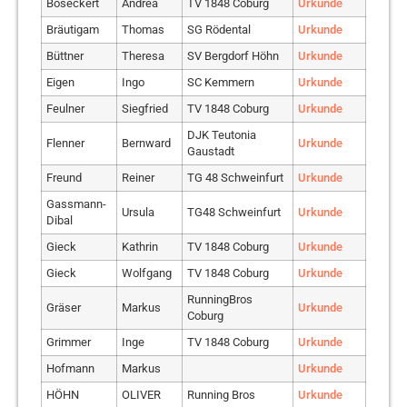
Boseckert
CARL
Degner
Frank
Andrea
Carolin
SV Schottenstein
TV 1848 Coburg
TSV Buchenrod
Urkunde
Urkunde
Urkunde
Bräutigam
Christ
Thomas
Daniela
Rennsteiglaufverein
SG Rödental
TV1848 Coburg
Urkunde
Urkunde
Dömming
Olaf
Urkunde
Laufgruppe Süd
Büttner
Deeg
Theresa
Philipp
SV Bergdorf Höhn
TG 48 Schweinfurt
Urkunde
Urkunde
Douverne
Ulrich
Urkunde
Eigen
Dreßel
Ingo
Stefan
SC Kemmern
Urkunde
Urkunde
Geuß
Klaus
SC Kemmern
Urkunde
Feulner
Fischer
Siegfried
Florian
TV 1848 Coburg
Urkunde
Urkunde
Grambole
Luis
TV 1848 Coburg
Urkunde
Fischer
Harald
DJK Teutonia
FSV Großenseebach
Urkunde
Flenner
Bernward
Urkunde
Hellinger
Regina
ASC Marktrodach
Gaustadt
Urkunde
Fleischer
Stefan
Urkunde
Freund
Huhn
Elke
Reiner
TG 48 Schweinfurt
TG 48 Schweinfurt
Urkunde
Urkunde
Funktionelles
Freitag
Florian
Urkunde
Gassmann-
TV 1904 Coburg-
Training Coburg
Kempmann
Stefan
Ursula
TG48 Schweinfurt
Urkunde
Urkunde
Dibal
Lützelbuch e. V.
Zeiler
Garus
Melanie
Urkunde
Gieck
Kiesel
Horst
Kathrin
TG 48 Schweinfurt
TV 1848 Coburg
Weinbergschnecken
Urkunde
Urkunde
Gieck
Greiner
König
Michael
Wolfgang
Andreas
CoRa
TV 1848 Coburg
SV Bergdorf Höhn
Urkunde
Urkunde
Urkunde
König-Deeg
Tanja
TG 48 Schweinfurt
RunningBros
Social Running Club
Urkunde
Gräser
Hahn
Markus
Lukas
Urkunde
Urkunde
Coburg
Coburg
Kurpanik
Petra
TSV 1860 Staffelstein
Urkunde
Grimmer
Harreß
Inge
Doreen
TV 1848 Coburg
Urkunde
Urkunde
Kurpanik
Ralf
TSV 1860 Staffelstein
Urkunde
Hofmann
Markus
SV Schottenstein / 1.
Urkunde
Herr
Stefan
Urkunde
RunningBros Coburg
FC Trieb
Kurt
Jutta
Urkunde
HÖHN
OLIVER
e.V.
Running Bros
Urkunde