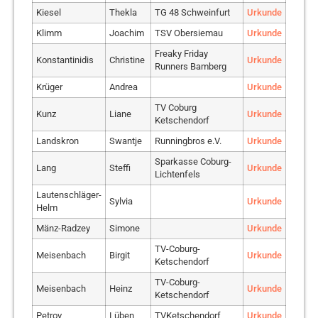
Kiesel
Thekla
TG 48 Schweinfurt
Urkunde
Klimm
Joachim
TSV Obersiemau
Urkunde
Freaky Friday
Konstantinidis
Christine
Urkunde
Runners Bamberg
Krüger
Andrea
Urkunde
TV Coburg
Kunz
Liane
Urkunde
Ketschendorf
Landskron
Swantje
Runningbros e.V.
Urkunde
Sparkasse Coburg-
Lang
Steffi
Urkunde
Lichtenfels
Lautenschläger-
Sylvia
Urkunde
Helm
Mänz-Radzey
Simone
Urkunde
TV-Coburg-
Meisenbach
Birgit
Urkunde
Ketschendorf
TV-Coburg-
Meisenbach
Heinz
Urkunde
Ketschendorf
Petrov
Lüben
TVKetschendorf
Urkunde