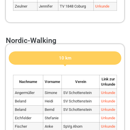
Zeulner
Sonntag
Jennifer
Julia
TV 1848 Coburg
Urkunde
Urkunde
Sonntag
Sebastian
Urkunde
Stampf
Nina
Urkunde
Stark
Maik
TSV Sonnefeld
Urkunde
Nordic-Walking
Stenzel
Markus
Urkunde
Stranz
Holger
RunningBros
Urkunde
Freaky Friday
10 km
Stretz
Friedwald
Urkunde
Runners Bamberg
Teodorovic
Anke
TV 1848 Coburg
Urkunde
Teodorovic
Oliver
TV 1848 Coburg
Urkunde
Link zur
Nachname
Vorname
Verein
Urkunde
Teodorovic
Michael
Urkunde
Angermüller
Simone
SV Schottenstein
Urkunde
TSV 1860
Thiem
Wolfgang
Urkunde
Staffelstein
Beland
Heidi
SV Schottenstein
Urkunde
Thieme
Jason
Urkunde
Beland
Bernd
SV Schottenstein
Urkunde
Vavra
David
Urkunde
Eichfelder
Stefanie
Urkunde
Funktionelles
Fischer
Anke
SpVg Ahorn
Urkunde
Von. Berg
Michael
Urkunde