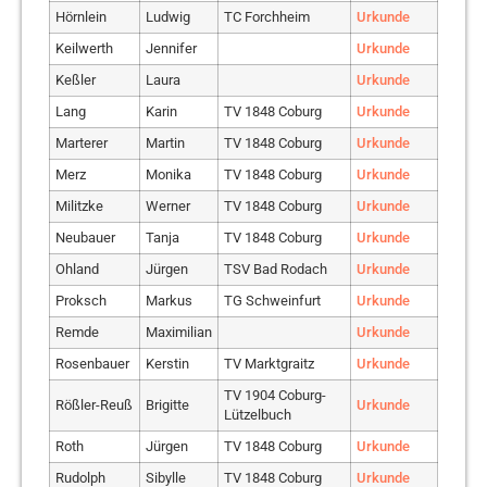
Heurung
Markus
Haßfurt Runners
Urkunde
Hörnlein
Lang
Werner
Ludwig
Tg 48 Schweinfurt
TC Forchheim
Urkunde
Urkunde
Hilbert
Jens
Haßfurt Runners
Urkunde
Keilwerth
Lieb
Stephanie
Jennifer
TrailMotion Tirol
Urkunde
Urkunde
Hopf
Jens-Uwe
RunningBros Coburg
Urkunde
Keßler
Militzke
Martin
Laura
TV 1848 Coburg
Urkunde
Urkunde
Freaky Friday
Konstantinidis
Detlef
Urkunde
Lang
Pfeuffer
Roland
Karin
SV Schottenstein
TV 1848 Coburg
Urkunde
Urkunde
Runners Bamberg
Marterer
Postler
Nicole
Martin
SC Kemmern
TV 1848 Coburg
Urkunde
Urkunde
Köpenick
Diana
TV 1848 Coburg
Urkunde
Merz
Pröscholdt
Willi
Monika
TV 1848 Coburg
Urkunde
Urkunde
Körber
Stephan
Urkunde
Militzke
Paul
Werner
TV 1848 Coburg
Urkunde
Kreckel
Silke
Urkunde
Rosch
Urkunde
Jasper
Neubauer
Tanja
TV 1848 Coburg
Urkunde
SV Bergdorf-Höhn /
Krenz
Andreas
Urkunde
Schindhelm
Lucas
SV Bergdorf-Höhn
Urkunde
Team Land Rover
Ohland
Jürgen
TSV Bad Rodach
Urkunde
Schubert
Jörg
SV Bergdorf Höhn
Urkunde
Lehmann
Tina
TV 1848 Coburg
Urkunde
Proksch
Markus
TG Schweinfurt
Urkunde
Rennsteiglaufverein
Leuchtmann
Phillipp
FTC Coburg
Urkunde
Schumann
Peter
Urkunde
Remde
Maximilian
Urkunde
Laufgruppe Süd
Lieb
Christine
TV 1848 Coburg
Urkunde
Rosenbauer
Kerstin
TV Marktgraitz
Urkunde
Weiß
Oliver
RunningBros Coburg
Urkunde
Michler
Silke
Urkunde
TV 1904 Coburg-
Wicht
Lukas
SC Kemmern
Urkunde
Rößler-Reuß
Brigitte
Urkunde
Lützelbuch
Müller
Ralph
RunningBros Coburg
Urkunde
Roth
Jürgen
TV 1848 Coburg
Urkunde
Neubauer
Lea
Keiner
Urkunde
Rudolph
Sibylle
TV 1848 Coburg
Urkunde
Neumann
Jens
Urkunde