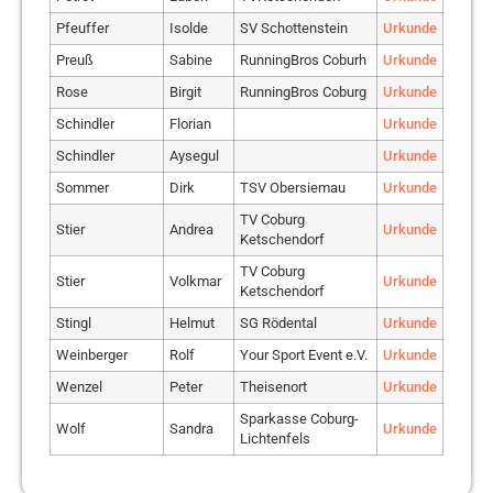
Pfeuffer
Isolde
SV Schottenstein
Urkunde
Preuß
Sabine
RunningBros Coburh
Urkunde
Rose
Birgit
RunningBros Coburg
Urkunde
Schindler
Florian
Urkunde
Schindler
Aysegul
Urkunde
Sommer
Dirk
TSV Obersiemau
Urkunde
TV Coburg
Stier
Andrea
Urkunde
Ketschendorf
TV Coburg
Stier
Volkmar
Urkunde
Ketschendorf
Stingl
Helmut
SG Rödental
Urkunde
Weinberger
Rolf
Your Sport Event e.V.
Urkunde
Wenzel
Peter
Theisenort
Urkunde
Sparkasse Coburg-
Wolf
Sandra
Urkunde
Lichtenfels