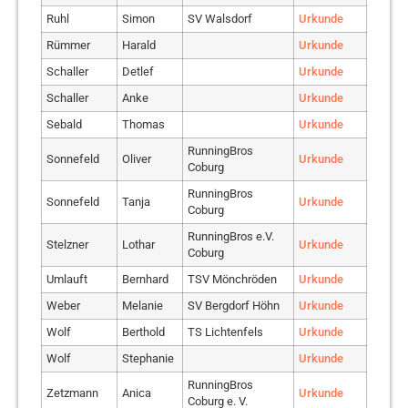
Ruhl
Simon
SV Walsdorf
Urkunde
Ossa
Matthias
Team HÜÄH
Urkunde
Rümmer
Harald
Urkunde
Pfeufer
Frank
RunningBros Coburg
Urkunde
Schaller
Detlef
Urkunde
Freaky Friday
Popp
Claus
Urkunde
Runners Bamberg
Schaller
Anke
Urkunde
Raithel
Annalena
SpVgg Ebing
Urkunde
Sebald
Thomas
Urkunde
Raithel
Isabel
SpVgg Ebing
Urkunde
RunningBros
Sonnefeld
Oliver
Urkunde
Coburg
Rettner
Thomas
RunningBro’s Coburg
Urkunde
RunningBros
Rippstein
Simon
1. FC Rentweinsdorf
Urkunde
Sonnefeld
Tanja
Urkunde
Coburg
DJK Teutonia
Rümmer
Michaela
Urkunde
RunningBros e.V.
Gaustadt
Stelzner
Lothar
Urkunde
Coburg
Scheler
Michael
Urkunde
Umlauft
Bernhard
TSV Mönchröden
Urkunde
Scholz
Stefanie
TV 1848 Coburg
Urkunde
Weber
Melanie
SV Bergdorf Höhn
Urkunde
Schreiner
Heiko
Urkunde
Wolf
Berthold
TS Lichtenfels
Urkunde
Schreiner
Julian
SV 1921 Weidach
Urkunde
Wolf
Stephanie
Urkunde
Schultheiß
Tom
Team HÜÄH
Urkunde
RunningBros
Zetzmann
Anica
Urkunde
Sollmann
Claudia
Coburg e. V.
TV 1848 Coburg
Urkunde