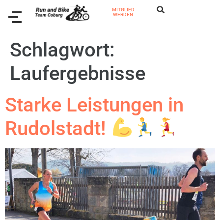
MITGLIED
WERDEN
Schlagwort:
Laufergebnisse
Starke Leistungen in
Rudolstadt!