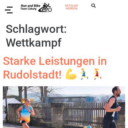
MITGLIED
WERDEN
Schlagwort:
Wettkampf
Starke Leistungen in
Rudolstadt!